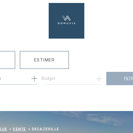
ESTIMER
n
1
Budget
FILT
E
MO PRO
GUE
VENTE
DECAZEVILLE