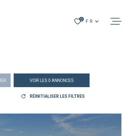
Langue
0
FR
ACHETER
LOUER
GÉRER
ESTIMER
RER
VOIR LES
0
ANNONCES
NOTRE AGENC
RÉINITIALISER LES FILTRES
CONTACT