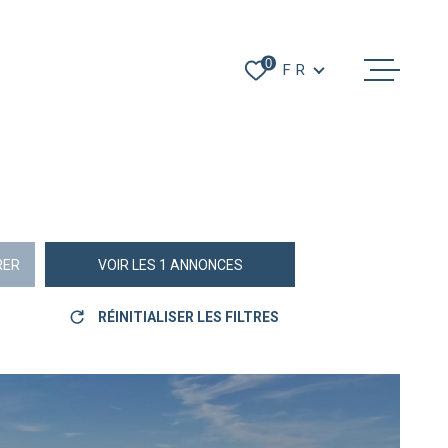
Langue
0
FR
ACHETER
LOUER
GÉRER
ESTIMER
RER
VOIR LES
1
ANNONCES
NOTRE AGENC
RÉINITIALISER LES FILTRES
CONTACT