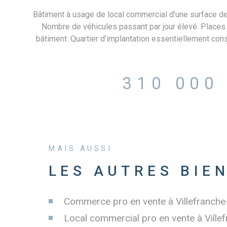
Bâtiment à usage de local commercial d’une surface de 
Nombre de véhicules passant par jour élevé. Places
bâtiment. Quartier d’implantation essentiellement con
locaux d’activités. Gros-œuvre : Ossature : béton et m
enduite, bardage métallique simple peau et murs vitrés
armé. Toiture : à double pente. Charpente : métalliqu
310 000
Éclairage extérieur. Borne de recharge électrique su
Zone de stationnement en enrobé. Surface de vente :
peints ou bardage apparent, plafond brut avec led su
en aluminium. Linéaire vitrine : environ 15 m. Hauteur
faitage. Possibilité d'une surface extérieure su
MAIS AUSSI
LES AUTRES BIE
Commerce pro en vente à Villefranch
Local commercial pro en vente à Vill