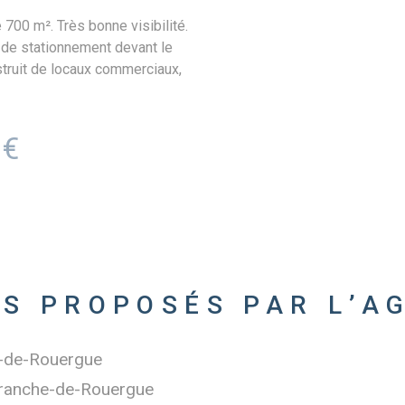
700 m². Très bonne visibilité.
 de stationnement devant le
struit de locaux commerciaux,
étallique. Façade : maçonnerie
. Planchers : dallage en béton
e. Principaux aménagements :
 €
r 2 places de stationnement.
 béton et lino au sol, murs
spendues. Devanture : châssis
 libre : environ 5 mètres au
pplémentaire de 3500 m².
NS PROPOSÉS PAR L’A
e-de-Rouergue
efranche-de-Rouergue