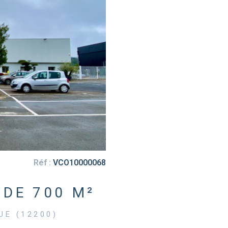
Réf :
VCO10000068
DE 700 M²
E (12200)