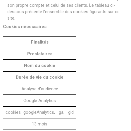
son propre compte et celui de ses clients. Le tableau ci-
dessous présente l’ensemble des cookies figurants sur ce
site.
Cookies nécessaires
Finalités
Prestataires
Nom du cookie
Durée de vie du cookie
Analyse d'audience
Google Analytics
cookies_googleAnalytics, _ga, _gid
13 mois