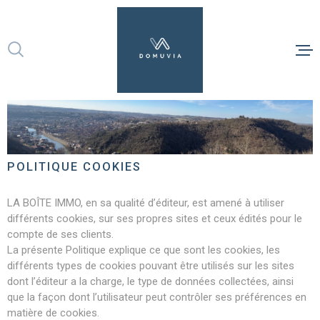
Aller
Aller
Aller
Aller
à
à
au
au
:
la
menu
contenu
recherche
principal
ACHETER
LOUER
GÉRER
POLITIQUE COOKIES
ESTIMER
LA BOÎTE IMMO, en sa qualité d’éditeur, est amené à utiliser
différents cookies, sur ses propres sites et ceux édités pour le
compte de ses clients.
NOTRE AG
La présente Politique explique ce que sont les cookies, les
différents types de cookies pouvant être utilisés sur les sites
CONTACT
dont l’éditeur a la charge, le type de données collectées, ainsi
que la façon dont l’utilisateur peut contrôler ses préférences en
matière de cookies.