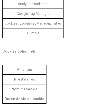
Analyse d'audience
Google Tag Manager
cookies_googleTagManager, _gtag
13 mois
Cookies optionnels
Finalités
Prestataires
Nom du cookie
Durée de vie du cookie