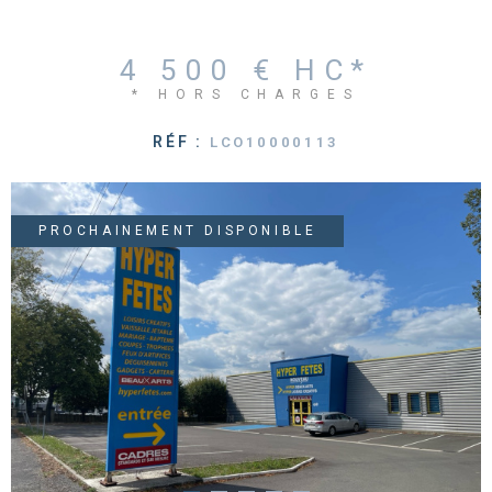
4 500 €
HC*
* HORS CHARGES
RÉF :
LCO10000113
PROCHAINEMENT DISPONIBLE