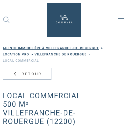
Aller
Aller
Aller
Aller
à
à
au
au
:
la
menu
contenu
recherche
principal
ACHETER
AGENCE IMMOBILIÈRE À VILLEFRANCHE-DE-ROUERGUE
LOUER
LOCATION PRO
VILLEFRANCHE DE ROUERGUE
LOCAL COMMERCIAL
GÉRER
RETOUR
ESTIMER
LOCAL COMMERCIAL
NOTRE AG
500 M²
CONTACT
VILLEFRANCHE-DE-
ROUERGUE (12200)